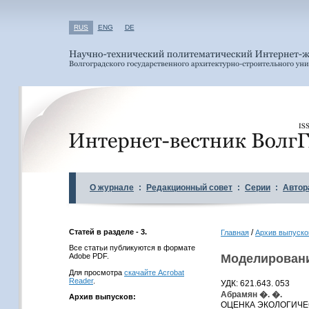
RUS
ENG
DE
О журнале
:
Редакционный совет
:
Серии
:
Автор
Статей в разделе - 3.
/
Главная
Архив выпуско
Все статьи публикуются в формате
Adobe PDF.
Моделировани
Для просмотра
скачайте Acrobat
Reader
.
УДК: 621.643. 053
Абрамян �. �.
Архив выпусков:
ОЦЕНКА ЭКОЛОГИЧЕ