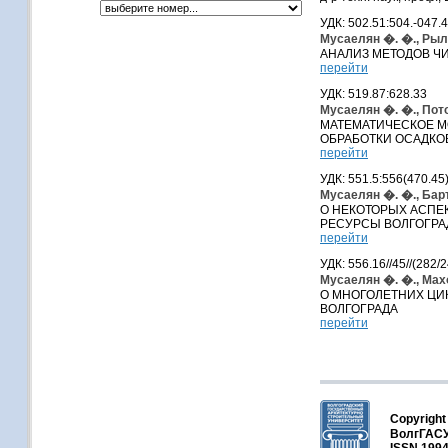
УДК: 502.51:504.-047.
Мусаелян �. �., Рыл
АНАЛИЗ МЕТОДОВ Ч
перейти
УДК: 519.87:628.33
Мусаелян �. �., Пото
МАТЕМАТИЧЕСКОЕ М
ОБРАБОТКИ ОСАДКО
перейти
УДК: 551.5:556(470.45
Мусаелян �. �., Бар
О НЕКОТОРЫХ АСПЕ
РЕСУРСЫ ВОЛГОГРА
перейти
УДК: 556.16//45//(282/
Мусаелян �. �., Мах
О МНОГОЛЕТНИХ ЦИК
ВОЛГОГРАДА
перейти
Copyright
ВолгГАСУ