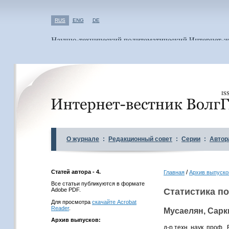
RUS
ENG
DE
О журнале
:
Редакционный совет
:
Серии
:
Автор
Статей автора - 4.
/
Главная
Архив выпуско
Все статьи публикуются в формате
Adobe PDF.
Статистика по
Для просмотра
скачайте Acrobat
Reader
.
Мусаелян, Сар
Архив выпусков:
д-р техн. наук, проф.