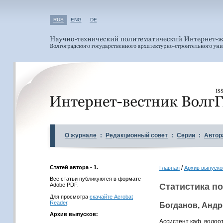
RUS
ENG
DE
О журнале
:
Редакционный совет
:
Серии
:
Автор
Статей автора - 1.
/
Главная
Архив выпуско
Все статьи публикуются в формате
Adobe PDF.
Статистика по
Для просмотра
скачайте Acrobat
Reader
.
Богданов, Андр
Архив выпусков:
Ассистент каф. водоо