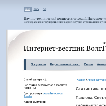
RUS
ENG
DE
О журнале
:
Редакционный совет
:
Серии
:
Автор
Статей автора - 1.
/
Главная
Архив выпуско
Все статьи публикуются в формате
Adobe PDF.
Статистика по
Для просмотра
скачайте Acrobat
Reader
.
Павлова, Свет
Архив выпусков:
Учебный мастер кафе