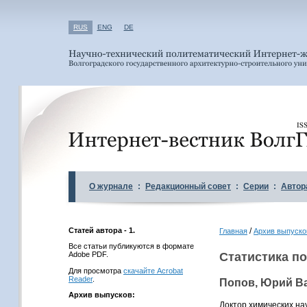
RUS
ENG
DE
О журнале
:
Редакционный совет
:
Серии
:
Автор
Статей автора - 1.
/
Главная
Архив выпуско
Все статьи публикуются в формате
Adobe PDF.
Статистика по
Для просмотра
скачайте Acrobat
Reader
.
Попов, Юрий В
Архив выпусков:
Доктор химических на