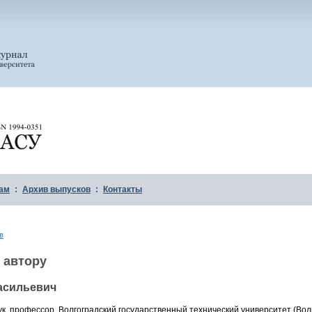
ам
:
Архив выпусков
:
Контакты
в
 автору
асильевич
ук, профессор, Волгоградский государственный технический университет (Волг