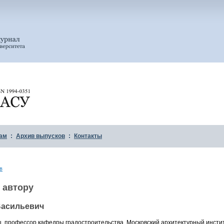
ам
:
Архив выпусков
:
Контакты
в
 автору
Васильевич
, профессор кафедры градостроительства, Московский архитектурный институт 