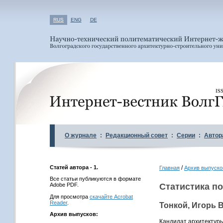
RUS
ENG
DE
О журнале
:
Редакционный совет
:
Серии
:
Автор
Статей автора - 1.
/
Главная
Архив выпуско
Все статьи публикуются в формате
Adobe PDF.
Статистика по
Для просмотра
скачайте Acrobat
Reader
.
Тонкой, Игорь 
Архив выпусков:
Кандидат архитектуры