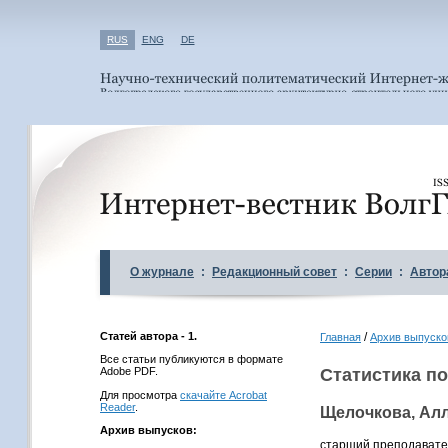
RUS
ENG
DE
О журнале
:
Редакционный совет
:
Серии
:
Автор
Статей автора - 1.
/
Главная
Архив выпуско
Все статьи публикуются в формате
Adobe PDF.
Статистика по
Для просмотра
скачайте Acrobat
Reader
.
Щелочкова, Ал
Архив выпусков:
старший преподавател