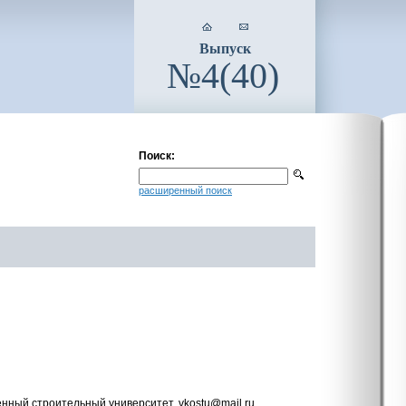
Выпуск
№4(40)
Поиск:
расширенный поиск
енный строительный университет, vkostu@mail.ru