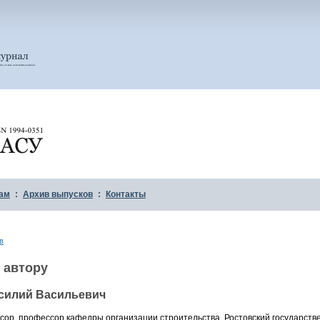
ам
:
Архив выпусков
:
Контакты
в
 автору
асилий Васильевич
ессор, профессор кафедры организации строительства, Ростовский государств