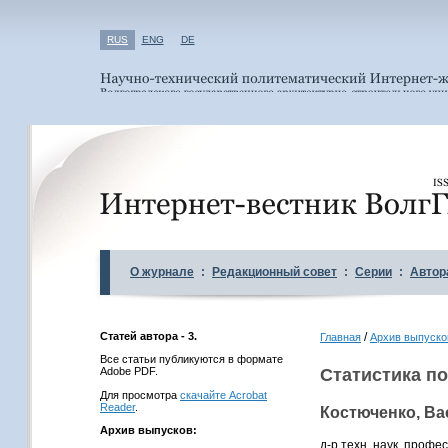
RUS
ENG
DE
О журнале
:
Редакционный совет
:
Серии
:
Автор
Статей автора - 3.
/
Главная
Архив выпуско
Все статьи публикуются в формате
Adobe PDF.
Статистика по
Для просмотра
скачайте Acrobat
Reader
.
Костюченко, В
Архив выпусков:
д-р техн. наук, проф