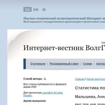
RUS
ENG
DE
О журнале
:
Редакционный совет
:
Серии
:
Автор
Статей автора - 1.
/
Главная
Архив выпуско
Все статьи публикуются в формате
Adobe PDF.
Статистика по
Для просмотра
скачайте Acrobat
Reader
.
Малышева, Анн
Архив выпусков:
канд. техн. наук, до