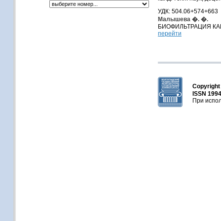
УДК: 504.06+574+663
Малышева �. �.
БИОФИЛЬТРАЦИЯ КА
перейти
Copyrigh
ISSN 1994
При испол