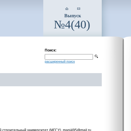
Выпуск
№4(40)
Поиск:
расширенный поиск
ый строительный университет (МГСУ), mani495@mail.ru