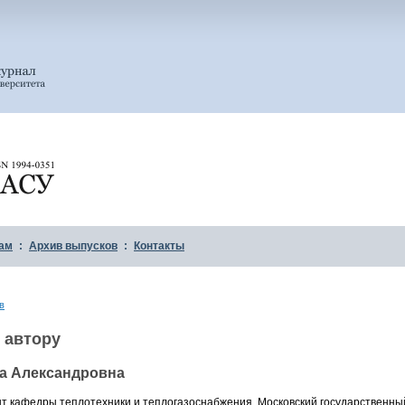
ам
:
Архив выпусков
:
Контакты
в
 автору
а Александровна
цент кафедры теплотехники и теплогазоснабжения, Московский государственн