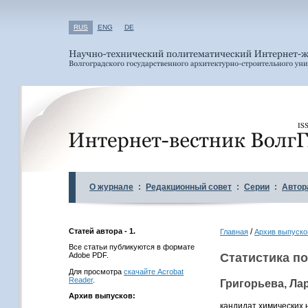
RUS
ENG
DE
О журнале
:
Редакционный совет
:
Серии
:
Автор
Статей автора - 1.
/
Главная
Архив выпуско
Все статьи публикуются в формате
Adobe PDF.
Статистика по
Для просмотра
скачайте Acrobat
Reader
.
Григорьева, Ла
Архив выпусков:
кандидат химических 