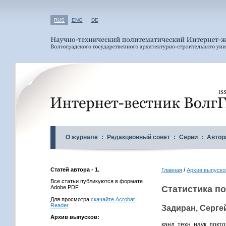
RUS
ENG
DE
О журнале
:
Редакционный совет
:
Серии
:
Автор
Статей автора - 1.
/
Главная
Архив выпуско
Все статьи публикуются в формате
Adobe PDF.
Статистика по
Для просмотра
скачайте Acrobat
Reader
.
Задиран, Серге
Архив выпусков:
канд. техн. наук, до