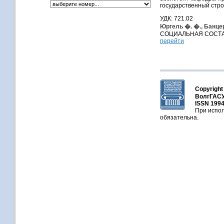
государственный стро
УДК: 721.02
Юргель �. �., Банце
СОЦИАЛЬНАЯ СОСТ
перейти
Copyright
ВолгГАСУ
ISSN 1994
При испол
обязательна.