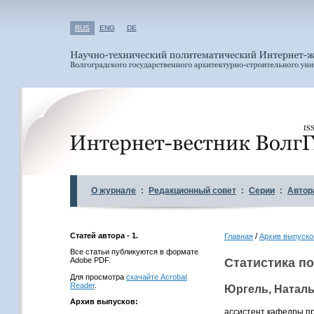
RUS
ENG
DE
О журнале
:
Редакционный совет
:
Серии
:
Автор
Статей автора - 1.
/
Главная
Архив выпуско
Все статьи публикуются в формате
Adobe PDF.
Статистика по
Для просмотра
скачайте Acrobat
Reader
.
Юргель, Натал
Архив выпусков:
ассистент кафедры пр