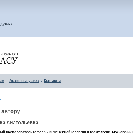
ам
:
Архив выпусков
:
Контакты
в
 автору
яна Анатольевна
арший преподаватель кафедры инженерной геологии и геоэкологии, Московски