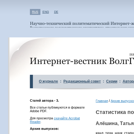
RUS
ENG
DE
О журнале
:
Редакционный совет
:
Серии
:
Автор
Статей автора - 3.
/
Главная
Архив выпуско
Все статьи публикуются в формате
Adobe PDF.
Статистика по
Для просмотра
скачайте Acrobat
Reader
.
Алёшина, Тать
Архив выпусков:
канд. техн. наук, ст