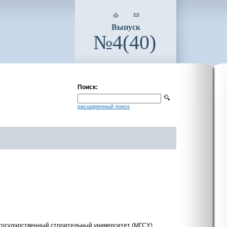
Выпуск
№4(40)
Поиск:
расширенный поиск
й государственный строительный университет (МГСУ),