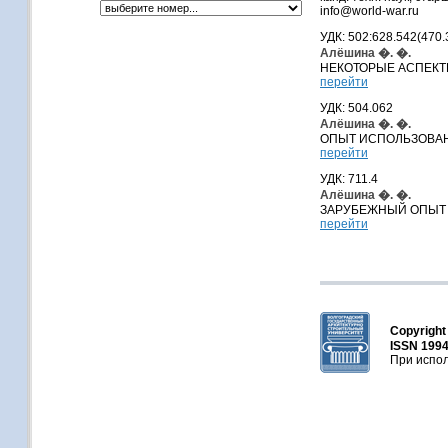
info@world-war.ru
УДК: 502:628.542(470.
Алёшина �. �.
НЕКОТОРЫЕ АСПЕКТ
перейти
УДК: 504.062
Алёшина �. �.
ОПЫТ ИСПОЛЬЗОВАН
перейти
УДК: 711.4
Алёшина �. �.
ЗАРУБЕЖНЫЙ ОПЫТ 
перейти
Copyrigh
ISSN 1994
При испол