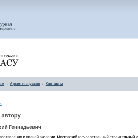
ам
:
Архив выпусков
:
Контакты
в
 автору
рий Геннадьевич
оотведения и водной экологии, Московский государственный строительный у