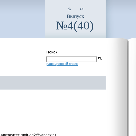
Выпуск
№4(40)
Поиск:
расширенный поиск
ниверситет, smir-dg2@yandex.ru