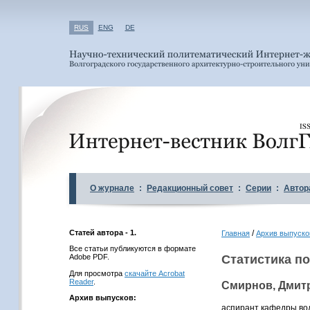
RUS
ENG
DE
О журнале
:
Редакционный совет
:
Серии
:
Автор
Статей автора - 1.
/
Главная
Архив выпуско
Все статьи публикуются в формате
Adobe PDF.
Статистика по
Для просмотра
скачайте Acrobat
Reader
.
Смирнов, Дмит
Архив выпусков:
аспирант кафедры вод