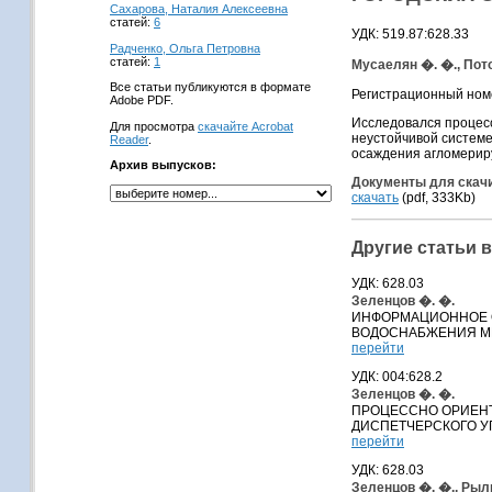
Сахарова, Наталия Алексеевна
статей:
6
УДК: 519.87:628.33
Радченко, Ольга Петровна
статей:
1
Мусаелян �. �., Пото
Все статьи публикуются в формате
Регистрационный ном
Adobe PDF.
Исследовался процесс
Для просмотра
скачайте Acrobat
неустойчивой системе
Reader
.
осаждения агломериру
Архив выпусков:
Документы для скач
скачать
(pdf, 333Kb)
Другие статьи 
УДК: 628.03
Зеленцов �. �.
ИНФОРМАЦИОННОЕ 
ВОДОСНАБЖЕНИЯ М
перейти
УДК: 004:628.2
Зеленцов �. �.
ПРОЦЕССНО ОРИЕН
ДИСПЕТЧЕРСКОГО У
перейти
УДК: 628.03
Зеленцов �. �., Рыл