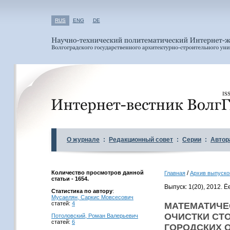
RUS
ENG
DE
О журнале
:
Редакционный совет
:
Серии
:
Автор
Количество просмотров данной
/
Главная
Архив выпуско
статьи - 1654.
Выпуск: 1(20), 2012. 
Статистика по автору
:
Мусаелян, Саркис Мовсесович
статей:
4
МАТЕМАТИЧЕ
ОЧИСТКИ СТ
Потоловский, Роман Валерьевич
статей:
6
ГОРОДСКИХ 