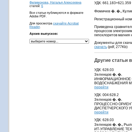
Филимонова, Наталья Алексеевна
УДК: 661.183+621.359
статей:
6
Фомичев �. �., Кули
Все статьи публикуются в формате
Adobe PDF.
Регистрационный ном
Для просмотра
скачайте Acrobat
Приведена сравнител
Reader
.
процессов электрохим
Архив выпусков:
гипохлоритов магния 
Документы для скач
скачать
(pdf, 277Kb)
Другие статьи 
УДК: 628.03
Зеленцов �. �.
ИНФОРМАЦИОННОЕ 
ВОДОСНАБЖЕНИЯ М
перейти
УДК: 004:628.2
Зеленцов �. �.
ПРОЦЕССНО ОРИЕН
ДИСПЕТЧЕРСКОГО У
перейти
УДК: 628.03
Зеленцов �. �., Рыл
ИТ-УПРАВЛЕНИЕ ТЕ