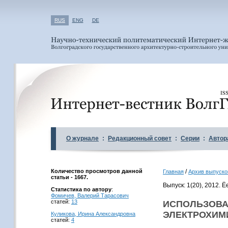
RUS
ENG
DE
О журнале
:
Редакционный совет
:
Серии
:
Автор
Количество просмотров данной
/
Главная
Архив выпуско
статьи - 1667.
Выпуск: 1(20), 2012. 
Статистика по автору
:
Фомичев, Валерий Тарасович
статей:
13
ИСПОЛЬЗОВА
ЭЛЕКТРОХИМ
Куликова, Ирина Александровна
статей:
4