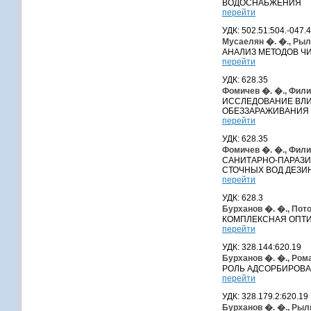
ВОДОСНАБЖЕНИЯ
перейти
УДК: 502.51:504.-047.
Мусаелян �. �., Рыл
АНАЛИЗ МЕТОДОВ Ч
перейти
УДК: 628.35
Фомичев �. �., Фили
ИССЛЕДОВАНИЕ ВЛИ
ОБЕЗЗАРАЖИВАНИЯ 
перейти
УДК: 628.35
Фомичев �. �., Фили
САНИТАРНО-ПАРАЗИ
СТОЧНЫХ ВОД ДЕЗИ
перейти
УДК: 628.3
Бурханов �. �., Пото
КОМПЛЕКСНАЯ ОПТ
перейти
УДК: 328.144:620.19
Бурханов �. �., Рома
РОЛЬ АДСОРБИРОВА
перейти
УДК: 328.179.2:620.19
Бурханов �. �., Рыль