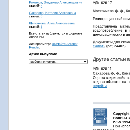
Романов, Владимир Александрович
УДК: 628.17
статей:
5
Москвичева �. �., Ко
Сахарова, Наталия Алексеевна
статей:
6
Регистрационный ном
Щелочкова, Алла Анатольевна
Представлена матем
статей:
1
водопотребление в 
Все статьи публикуются в формате
демографических и ин
Adobe PDF.
Документы для скач
Для просмотра
скачайте Acrobat
скачать
(pdf, 244Kb)
Reader
.
Архив выпусков:
Другие статьи 
УДК: 628.11
Сахарова �. �., Кома
Оценка водохозяйстве
водных объектов на т
перейти
Copyright
ВолгГАСУ
ISSN 1994
При испол