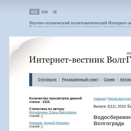
RUS
ENG
DE
О журнале
:
Редакционный совет
:
Серии
:
Автор
Количество просмотров данной
/
Главная
Архив выпуско
статьи - 2115.
Выпуск: 2(12), 2010. 
Статистика по автору
:
Москвичева, Елена Викторовна
статей:
4
Водосбережен
Волгограда
Комаров, Андрей Юрьевич
статей:
6