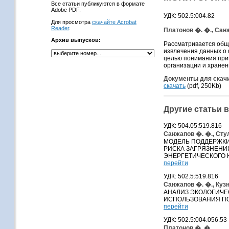
Все статьи публикуются в формате
Adobe PDF.
УДК: 502.5:004.82
Для просмотра
скачайте Acrobat
Reader
.
Платонов �. �., Сан
Архив выпусков:
Рассматривается общи
извлечения данных о 
целью понимания при
организации и хранен
Документы для скач
скачать
(pdf, 250Kb)
Другие статьи 
УДК: 504.05:519.816
Санжапов �. �., Сту
МОДЕЛЬ ПОДДЕРЖКИ
РИСКА ЗАГРЯЗНЕНИ
ЭНЕРГЕТИЧЕСКОГО 
перейти
УДК: 502.5:519.816
Санжапов �. �., Куз
АНАЛИЗ ЭКОЛОГИЧЕ
ИСПОЛЬЗОВАНИЯ П
перейти
УДК: 502.5:004.056.53
Платонов �. �.