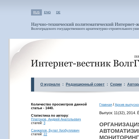
RUS
ENG
DE
О журнале
:
Редакционный совет
:
Серии
:
Автор
Количество просмотров данной
/
Главная
Архив выпуско
статьи - 1440.
Выпуск: 11(32), 2014
Статистика по автору
:
Платонов, Андрей Анатольевич
статей:
3
ОРГАНИЗАЦИ
АВТОМАТИЗИ
Санжапов, Булат Хизбуллович
статей:
22
МОНИТОРИНГ